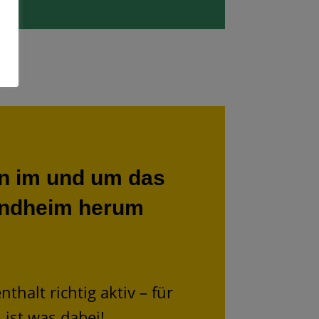
en im und um das
andheim herum
thalt richtig aktiv – für
 ist was dabei!