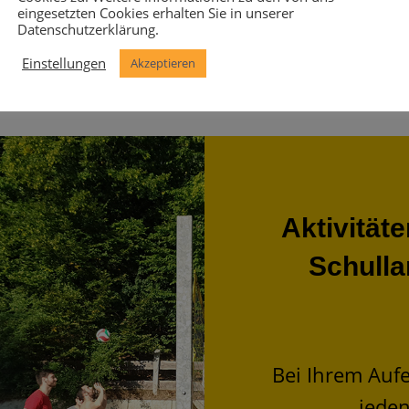
eingesetzten Cookies erhalten Sie in unserer
Datenschutzerklärung.
Einstellungen
Akzeptieren
Aktivität
Schull
Bei Ihrem Aufen
jeden