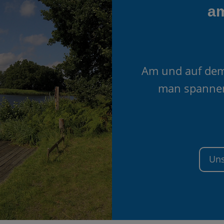
a
Am und auf dem
man spannen
Uns