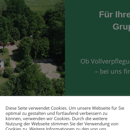
Für Ihr
Gru
Ob Vollverpfleg
– bei uns f
Diese Seite verwendet Cookies. Um unsere Webseite für Sie
U
optimal zu gestalten und fortlaufend verbessern zu
können, verwenden wir Cookies. Durch die weitere
Nutzung der Webseite stimmen Sie der Verwendung von
Cookies zu. Weitere Informationen zu den von uns